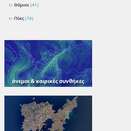
Θάμνοι
(41)
Πόες
(76)