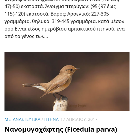
47(-50) εκατοστά. Άνοιγμα πτερύγων: (95-)97 έως
115(-120) εκατοστά. Βάρος: Αρσενικό: 227-305
γραμμάρια, θηλυκό: 319-445 γραμμάρια, κατά μέσον
όρο Είναι είδος ημερόβιου αρπακτικού πτηνού, ένα
από το γένος των...
ΜΕΤΑΝΑΣΤΕΥΤΙΚΆ
/
ΠΤΗΝΆ
17 ΑΠΡΙΛΊΟΥ, 2017
Νανομυγοχάφτης (Ficedula parva)