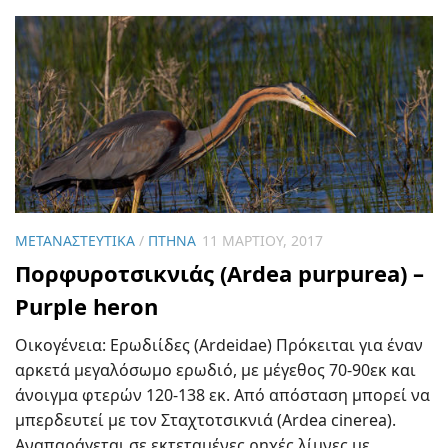
ΜΕΤΑΝΑΣΤΕΥΤΙΚΆ
/
ΠΤΗΝΆ
11 ΜΑΡΤΊΟΥ, 2017
Πορφυροτσικνιάς (Ardea purpurea) –
Purple heron
Οικογένεια: Ερωδιίδες (Ardeidae) Πρόκειται για έναν
αρκετά μεγαλόσωμο ερωδιό, με μέγεθος 70-90εκ και
άνοιγμα φτερών 120-138 εκ. Από απόσταση μπορεί να
μπερδευτεί με τον Σταχτοτσικνιά (Ardea cinerea).
Αναπαράγεται σε εκτεταμένες ρηχές λίμνες με