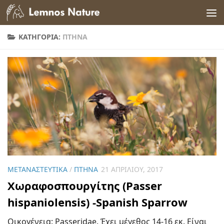
Skip to content
ΚΑΤΗΓΟΡΊΑ:
ΠΤΗΝΆ
ΜΕΤΑΝΑΣΤΕΥΤΙΚΆ
/
ΠΤΗΝΆ
21 ΑΠΡΙΛΊΟΥ, 2017
Χωραφοσπουργίτης (Passer
hispaniolensis) -Spanish Sparrow
Οικογένεια: Passeridae. Έχει μέγεθος 14-16 εκ. Είναι