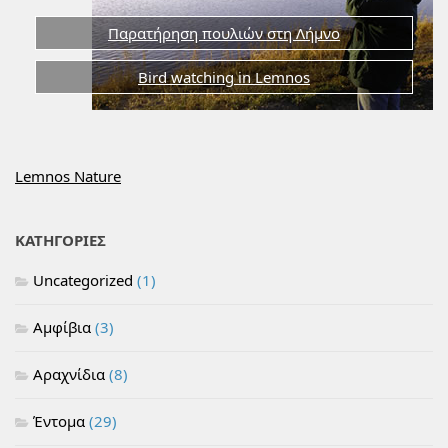
Παρατήρηση πουλιών στη Λήμνο
Bird watching in Lemnos
Lemnos Nature
ΚΑΤΗΓΟΡΙΕΣ
Uncategorized
(1)
Αμφίβια
(3)
Αραχνίδια
(8)
Έντομα
(29)