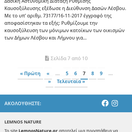
Δασική Αστυνομική Διάταξη Ρύθμισης
Καυσοξύλευσης εξέδωσε η Διεύθυνση Δασών Λέσβου.
Με το υπ’ αριθμ. 73177/16-11-2017 έγγραφό της
αποφασίστηκαν τα εξής: Ρυθμίζουμε την
καυσοξύλευση των μόνιμων κατοίκων των οικισμών
των Δήμων Λέσβου και Λήμνου για...
Σελίδα 7 από 10
« Πρώτη
«
...
5
6
7
8
9
...
»
Τελευταία »
ΑΚΟΛΟΥΘΉΣΤΕ:
LEMNOS NATURE
Το site
LemnosNature.gr
αποτελεί μια προσπάθεια να