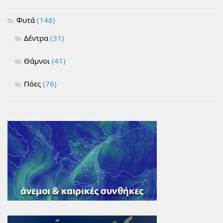
Φυτά
(148)
Δέντρα
(31)
Θάμνοι
(41)
Πόες
(76)