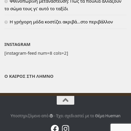
Φθινοπωρινή μετανάστευση: Πως τα πουλιά αλλάζουν
το σώμα τους γι’ αυτό το ταξίδι
H γρήγορη μόδα κοστίζει ακριβά…στο περιβάλλον
INSTAGRAM
[instagram-feed num=8 cols=2]
Ο ΚΑΙΡΟΣ ΣΤΗ ΛΗΜΝΟ
Υποστηριζόμενο από
- Έχει σχεδιαστεί με το
Θέμα Ηueman