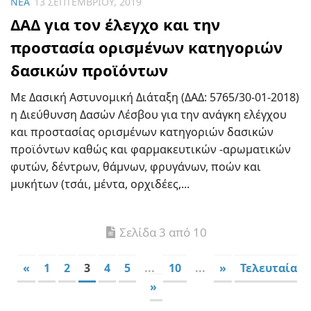
ΝΈΑ
13 ΣΕΠΤΕΜΒΡΊΟΥ, 2019
ΔΑΔ για τον έλεγχο και την
προστασία ορισμένων κατηγοριών
δασικών προϊόντων
Με Δασική Αστυνομική Διάταξη (ΔΑΔ: 5765/30-01-2018)
η Διεύθυνση Δασών Λέσβου για την ανάγκη ελέγχου
και προστασίας ορισμένων κατηγοριών δασικών
προϊόντων καθώς και φαρμακευτικών -αρωματικών
φυτών, δέντρων, θάμνων, φρυγάνων, ποών και
μυκήτων (τσάι, μέντα, ορχιδέες,...
Σελίδα 3 από 10
«
1
2
3
4
5
...
10
...
»
Τελευταία
»