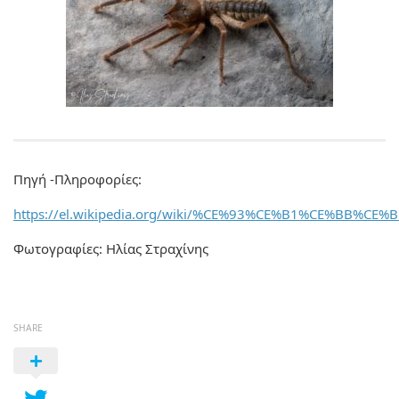
Πηγή -Πληροφορίες:
https://el.wikipedia.org/wiki/%CE%93%CE%B1%CE%BB%C
Φωτογραφίες: Ηλίας Στραχίνης
SHARE