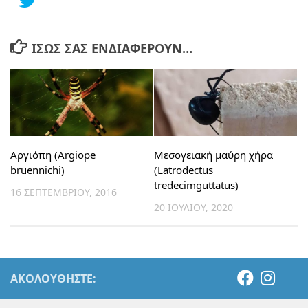
ΊΣΩΣ ΣΑΣ ΕΝΔΙΑΦΈΡΟΥΝ…
Αργιόπη (Argiope
Μεσογειακή μαύρη χήρα
bruennichi)
(Latrodectus
tredecimguttatus)
16 ΣΕΠΤΕΜΒΡΊΟΥ, 2016
20 ΙΟΥΛΊΟΥ, 2020
ΑΚΟΛΟΥΘΉΣΤΕ: