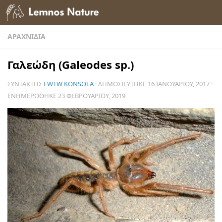
Skip to content
ΑΡΑΧΝΊΔΙΑ
Γαλεώδη (Galeodes sp.)
ΣΥΝΤΆΚΤΗΣ
FWTW KONSOLA
· ΔΗΜΟΣΙΕΎΤΗΚΕ
16 ΙΑΝΟΥΑΡΊΟΥ, 2017
·
ΕΝΗΜΕΡΏΘΗΚΕ
23 ΦΕΒΡΟΥΑΡΊΟΥ, 2019