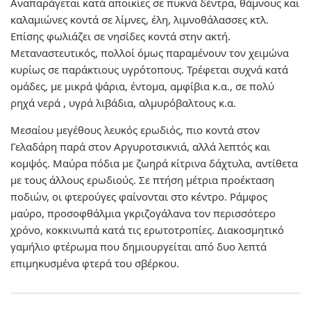
Αναπαράγεται κατά αποικίες σε πυκνά δέντρα, θάμνους και
καλαμιώνες κοντά σε λίμνες, έλη, λιμνοθάλασσες κτλ.
Επίσης φωλιάζει σε νησίδες κοντά στην ακτή.
Μεταναστευτικός, πολλοί όμως παραμένουν τον χειμώνα
κυρίως σε παράκτιους υγρότοπους. Τρέφεται συχνά κατά
ομάδες, με μικρά ψάρια, έντομα, αμφίβια κ.α., σε πολύ
ρηχά νερά , υγρά λιβάδια, αλμυρόβαλτους κ.α.
Μεσαίου μεγέθους λευκός ερωδιός, πιο κοντά στον
Γελαδάρη παρά στον Αργυροτσικνιά, αλλά λεπτός και
κομψός. Μαύρα πόδια με ζωηρά κίτρινα δάχτυλα, αντίθετα
με τους άλλους ερωδιούς. Σε πτήση μέτρια προέκταση
ποδιών, οι φτερούγες φαίνονται στο κέντρο. Ράμφος
μαύρο, προσοφθάλμια γκριζογάλανα τον περισσότερο
χρόνο, κοκκινωπά κατά τις ερωτοτροπίες. Διακοσμητικό
γαμήλιο φτέρωμα που δημιουργείται από δυο λεπτά
επιμηκυσμένα φτερά του σβέρκου.