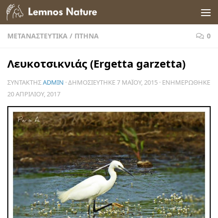
Skip to content
ΜΕΤΑΝΑΣΤΕΥΤΙΚΆ
/
ΠΤΗΝΆ
0
Λευκοτσικνιάς (Ergetta garzetta)
ΣΥΝΤΆΚΤΗΣ
ADMIN
· ΔΗΜΟΣΙΕΎΤΗΚΕ
7 ΜΑΪ́ΟΥ, 2015
· ΕΝΗΜΕΡΏΘΗΚΕ
20 ΑΠΡΙΛΊΟΥ, 2017