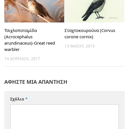
Τσιχλοποταμίδα
Σταχτοκουρούνα (Corvus
(Acrocephalus
corone cornix)
arundinaceus)-Great reed
13 ΜΑΪ́ΟΥ, 2015
warbler
14 ΑΠΡΙΛΊΟΥ, 2017
ΑΦΉΣΤΕ ΜΙΑ ΑΠΆΝΤΗΣΗ
Σχόλιο
*