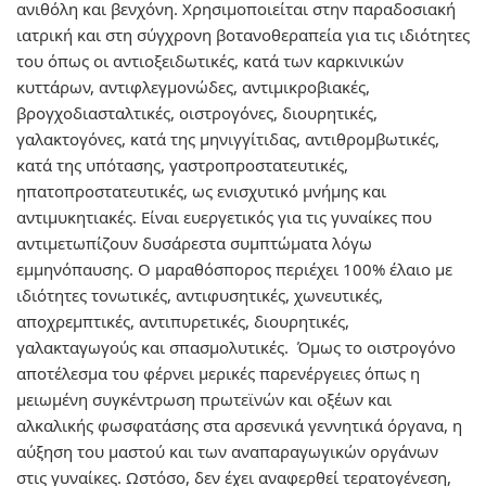
ανιθόλη και βενχόνη. Χρησιμοποιείται στην παραδοσιακή
ιατρική και στη σύγχρονη βοτανοθεραπεία για τις ιδιότητες
του όπως οι αντιοξειδωτικές, κατά των καρκινικών
κυττάρων, αντιφλεγμονώδες, αντιμικροβιακές,
βρογχοδιασταλτικές, οιστρογόνες, διουρητικές,
γαλακτογόνες, κατά της μηνιγγίτιδας, αντιθρομβωτικές,
κατά της υπότασης, γαστροπροστατευτικές,
ηπατοπροστατευτικές, ως ενισχυτικό μνήμης και
αντιμυκητιακές. Είναι ευεργετικός για τις γυναίκες που
αντιμετωπίζουν δυσάρεστα συμπτώματα λόγω
εμμηνόπαυσης. Ο μαραθόσπορος περιέχει 100% έλαιο με
ιδιότητες τονωτικές, αντιφυσητικές, χωνευτικές,
αποχρεμπτικές, αντιπυρετικές, διουρητικές,
γαλακταγωγούς και σπασμολυτικές. Όμως το οιστρογόνο
αποτέλεσμα του φέρνει μερικές παρενέργειες όπως η
μειωμένη συγκέντρωση πρωτεϊνών και οξέων και
αλκαλικής φωσφατάσης στα αρσενικά γεννητικά όργανα, η
αύξηση του μαστού και των αναπαραγωγικών οργάνων
στις γυναίκες. Ωστόσο, δεν έχει αναφερθεί τερατογένεση,