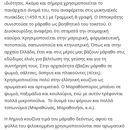
ιδιότητες. Ακόμα και σήμερα χρησιμοποιείται το
πανάρχαιο όνομά του, που αναφέρεται στις μυκηναϊκές
πινακίδες (1450 π.Χ.) με Γραμμική Β γραφή. Ο Ιπποκράτης
συνιστούσε το μάραθο ως βοηθητικό του τοκετού. Ο
Διοσκουρίδης αναφέρει ότι σταματά την στομαχική
καούρα. Χρησιμοποιείται στην μαγειρική, φαρμακευτική,
ποτοποιία, σαπωνοποιία και κτηνιατρική. Όπως και στην
αρχαία Ελλάδα, έτσι και στις μέρες μας βάζουν μάραθο στις
εδώδιμες ελιές για βελτίωση της γεύσης και για τη
συντήρησή τους. Στην αρχαιότητα έβαζαν μάραθο σε
ψωμιά, σάλτσες, όσπρια και πλακούντες (πίτες).
Χρησιμοποιείται πολύ στην ελληνική κουζίνα ως
αρωματικό και αρτυματικό. Ο Μαραθόσπορος μπαίνει σε
ψωμιά, παξιμάδια και κουλούρια, ενώ με αυτόν τρέφονται
πολλά μικροπούλια. Το όνομά του φέρουν και πολλά
τοπωνύμια (Μαραθώνας, Μαραθονήσι, κ.α.).
Η Λημνιά κουζίνα τιμά τον μάραθο δεόντως, αφού τα
φύλλα του ψιλοκομμένα χρησιμοποιούνται σαν αρωματικό