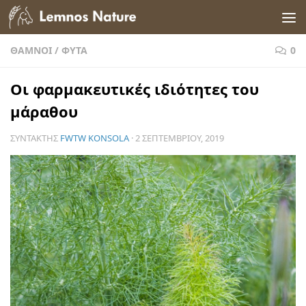
Skip to content
ΘΆΜΝΟΙ
/
ΦΥΤΆ
0
Οι φαρμακευτικές ιδιότητες του
μάραθου
ΣΥΝΤΆΚΤΗΣ
FWTW KONSOLA
·
2 ΣΕΠΤΕΜΒΡΊΟΥ, 2019