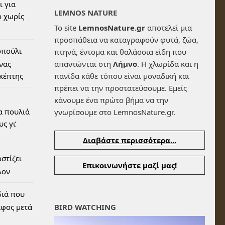
ι για
LEMNOS NATURE
 χωρίς
Το site
LemnosNature.gr
αποτελεί μια
προσπάθεια να καταγραφούν φυτά, ζώα,
οπούλι
πτηνά, έντομα και θαλάσσια είδη που
ένας
απαντώνται στη
Λήμνο
. Η χλωρίδα και η
σκέπτης
πανίδα κάθε τόπου είναι μοναδική και
πρέπει να την προστατεύσουμε. Εμείς
κάνουμε ένα πρώτο βήμα να την
α πουλιά
γνωρίσουμε στο LemnosNature.gr.
ς γι’
Διαβάστε περισσότερα...
στίζει
Επικοινωνήστε μαζί μας!
λον
διά που
αφος μετά
BIRD WATCHING