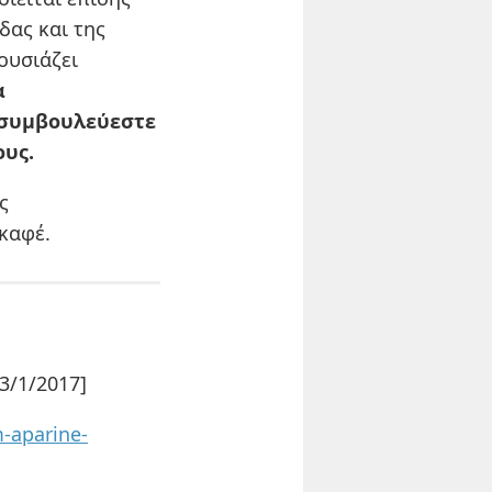
δας και της
ουσιάζει
α
 συμβουλεύεστε
ους.
ς
καφέ.
3/1/2017]
m-aparine-