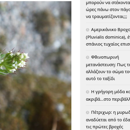
μπορούν να στέκοντα
ώρες πάνω στον πάγο
να τραυματίζονται;;;
Αμερικάνικο Βροχ
(Pluvialis dominica), 
σπάνιος τυχαίος επι
Φθινοπωρινή
μετανάστευση: Πως τ
αλλάζουν το σώμα του
αυτό το ταξίδι
H γρήγορη μόδα κο
ακριβά…στο περιβάλ
Πέτριχωρ: η μυρω
αναδύεται από το έδ
τις πρώτες βροχές