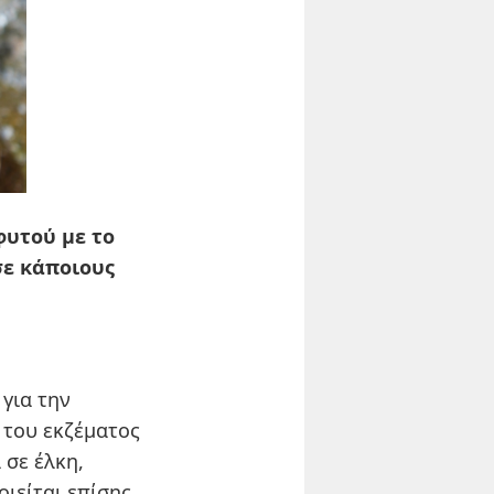
φυτού με το
σε κάποιους
 για την
 του εκζέματος
 σε έλκη,
ιείται επίσης