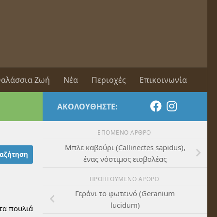
αλάσσια Ζωή
Νέα
Περιοχές
Επικοινωνία
ΑΚΟΛΟΥΘΉΣΤΕ:
ΕΠΌΜΕΝΟ ΆΡΘΡΟ
Μπλε καβούρι (Callinectes sapidus),
ένας νόστιμος εισβολέας
ΠΡΟΗΓΟΎΜΕΝΟ ΆΡΘΡΟ
Γεράνι το φωτεινό (Geranium
lucidum)
 τα πουλιά