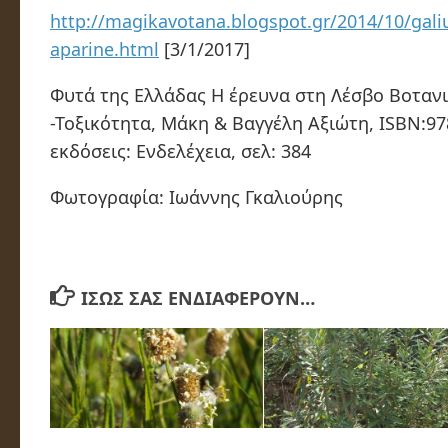
http://magikavotana.blogspot.gr/2014/10/gal
aparine.html
[3/1/2017]
Φυτά της Ελλάδας Η έρευνα στη Λέσβο Βοταν
-Τοξικότητα, Μάκη & Βαγγέλη Αξιώτη, ISBN:97
εκδόσεις: Ενδελέχεια, σελ: 384
Φωτογραφία: Ιωάννης Γκαλιούρης
ΊΣΩΣ ΣΑΣ ΕΝΔΙΑΦΈΡΟΥΝ…