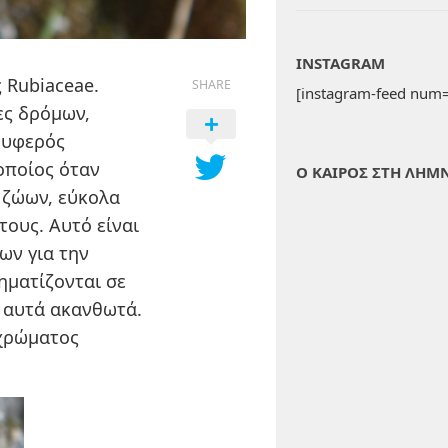
INSTAGRAM
 Rubiaceae.
SHARE
[instagram-feed num=
ες δρόμων,
τρυφερός
οποίος όταν
Ο ΚΑΙΡΟΣ ΣΤΗ ΛΗΜ
 ζώων, εύκολα
τους. Αυτό είναι
ων για την
ηματίζονται σε
ι αυτά ακανθωτά.
 χρώματος