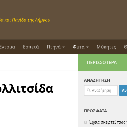
α και Πανίδα της Λήμνου
Έντομα
Ερπετά
Πτηνά
Φυτά
Μύκητες
Θ
ΠΕΡΙΣΣΌΤΕΡΑ
ΑΝΑΖΗΤΗΣΗ
ολλιτσίδα
Αναζήτηση
για:
ΠΡΟΣΦΑΤΑ
Έχεις σκεφτεί πως