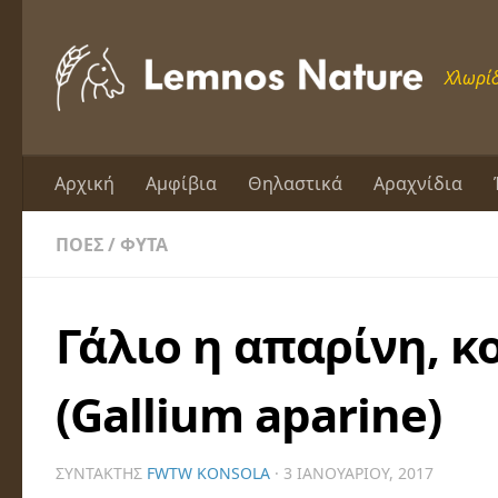
Skip to content
Χλωρίδ
Αρχική
Αμφίβια
Θηλαστικά
Αραχνίδια
ΠΌΕΣ
/
ΦΥΤΆ
Γάλιο η απαρίνη, κ
(Gallium aparine)
ΣΥΝΤΆΚΤΗΣ
FWTW KONSOLA
·
3 ΙΑΝΟΥΑΡΊΟΥ, 2017